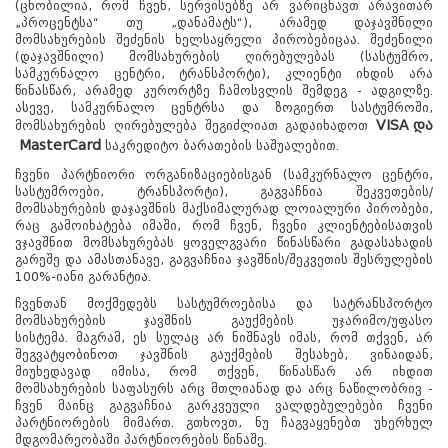
(ცნობილია, რომ ჩვენ, სერვისებზე არ ვარიცხავთ არავითარ
„პროცენტსა“ თუ „დანამატს“), არამედ დაჯავშნილი
მომსახურების შეძენის ხელსაყრელი პირობებიცაა. შეძენილი
(დაჯავშნილი) მომსახურების ღირებულებას (სასტუმრო,
სამკურნალო ცენტრი, ტრანსპორტი), კლიენტი იხდის არა
წინასწარ, არამედ კურორტზე ჩამოსვლის შემდეგ - ადგილზე.
ასევე, სამკურნალო ცენტრსა და ზოგიერთ სასტუმროში,
VISA
და
მომსახურების ღირებულება შეგიძლიათ გადაიხადოთ
MasterCard
საკრედიტო ბარათების საშუალებით.
ჩვენი პარტნიორი ორგანიზაციებისგან (სამკურნალო ცენტრი,
სასტუმროები, ტრანსპორტი), გაგვაჩნია შეკვეთების/
მომსახურების დაჯავშნის მაქსიმალურად ლოიალური პირობები,
რაც გამოიხატება იმაში, რომ ჩვენ, ჩვენი კლიენტებისათვის
ვჯავშნით მომსახურებას ყოველგვარი წინასწარი გადასახადის
გარეშე და ამასთანავე, გაგვაჩნია ჯავშნის/შეკვეთის შესრულების
100%-იანი გარანტია.
წყალტუბო.
ჩვენთან მოქმედებს სასტუმროებისა და სატრანსპორტო
kurortresort@gmail.com
მომსახურების ჯავშნის გაუქმების უჯარიმო/უფასო
სისტემა. მაგრამ, ეს სულაც არ ნიშნავს იმას, რომ თქვენ, არ
+995 555 63 29 29; 10:00-დან
შეგვატყობინოთ ჯავშნის გაუქმების შესახებ, ვინაიდან,
17:00 საათამდე
მიუხედავად იმისა, რომ თქვენ, წინასწარ არ იხდით
www.tskaltuboresort.ge
მომსახურების საფასურს არც მთლიანად და არც ნაწილობრივ -
ჩვენ მაინც გაგვაჩნია გარკვეული ვალდებულებები ჩვენი
© 2010 - 2026 CTC - Caucasus Travel Centre LTD
- ყველა უფლება დაცულია
პარტნიორების მიმართ. გთხოვთ, ნუ ჩაგვაყენებთ უხერხულ
მდგომარეობაში პარტნიორების წინაშე.