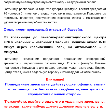
современную благоустроенную обстановку и безупречный сервис.
Гостиница расположена в центре курорта Цхалтубо. Гостям предлагают
76 номеров 5 типов, как стандартных, так и апартаментов. Приоритетом
гостиницы является, обслуживание высокого класса и максимальное
удовлетворение потребностей гостей.
Отель имеет прекрасный открытый бассейн.
От гостиницы до лечебно-реабилитационного центра
«№6 источник – источник Сталина», пешком около 8-10
минут через красивейший парк, на автомобиле – 2
минуты.
Гостиница, желающим предлагает организацию конференций,
тренингов и мероприятий разного вида. Отель «Цхалтубо Плаза»,
полностью оборудована для предоставления услуг такого вида. Бизнес-
центр отеля, имеет отдельную террасу и комнату для «Coffee brake».
Внимание!
Приведенные здесь цены действующие, официальные -
от гостиницы, т.е. без всяких «надбавок», «накруток» и
«процентов» с нашей стороны.
*Пожалуйста, имейте в виду, что в указанные здесь цены,
не входят какие-нибудь другие дополнительные услуги,