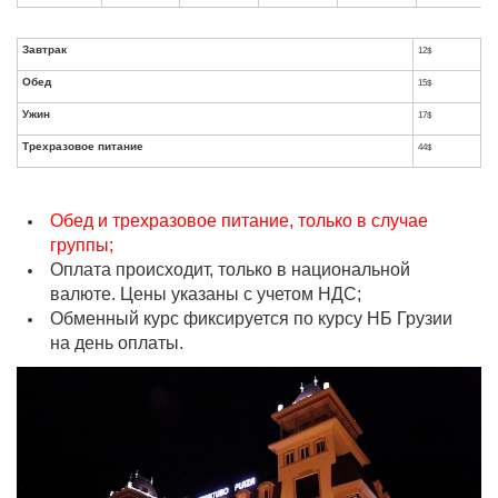
Категория
Вид
Размещение
Размещение
номера
размещения
без питания
и завтрак
Обед и трехразовое питание, только в случае
Single
69$
81$
группы;
Оплата происходит, только в национальной
Стандартный
DBL / TWIN
79$
103$
валюте. Цены указаны с учетом НДС;
Обменный курс фиксируется по курсу НБ Грузии
Single
89$
101$
на день оплаты.
Улучшенный
DBL / TWIN
99$
123$
Single
109$
121$
Полу-люкс
DBL / TWIN
119$
143$