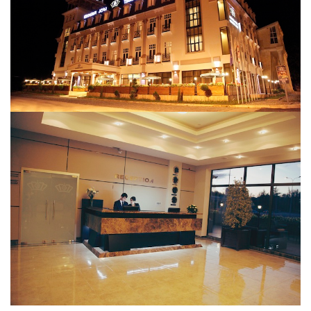
Люкс
DBL
149$
173$
Пентхаус
Люкс
DBL
189$
213$
Доп. кровать
-------
20$
32$
Завтрак
Обед
Ужин
Трехразовое питание