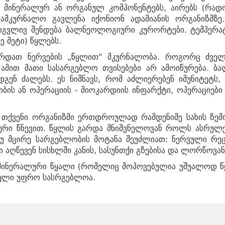
 მინერალურ ან ორგანულ კომპონენტებს, აირებს (რად
მდე
www.tskaltuboresort.ge
სამკურნალო გავლენა იქონიონ ადამიანის ორგანიზმზ
რგვლივ შენდება ბალნეოლოგიური კურორტები. ტემპერატუ
ე მეტი) წყლებს.
Centre LTD - ყველა უფლება დაცულია
არდათ ნერვების „წყლით“ მკურნალობა. როგორც ძვე
 ამით მათი სასარგებლო თვისებები არ ამოიწურება. ბ
გენ ძალებს. ეს ნიშნავს, რომ აძლიერებენ იმუნიტეტს, 
ბის ან ოპერაციის - მიოკარდიის ინფარქტი, ოპერაციები
 თქვენი ორგანიზმი ერთდროულად რამდენიმე სახის ზემო
რი წნევით. წყლის გარდა მნიშვნელოვან როლს ასრულე
თუ მცირე სარგებლობის მოტანა შეუძლიათ: ნერვული რეც
 აღწევენ სისხლში კანის, სასუნთქი გზებისა და ლორწოვა
 მინერალური წყალი (რომელიც მოპოვებულია უშუალოდ 
ველი უფრო სასრგებლოა.