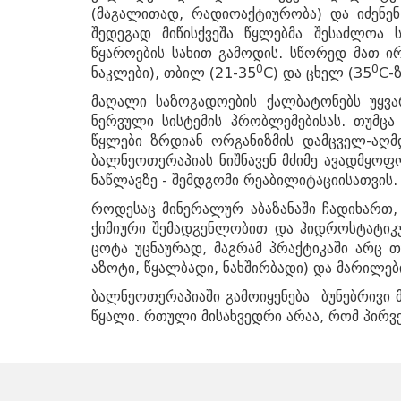
(მაგალითად, რადიოაქტიურობა) და იძენენ
+995 555 63 29 29; 10:00-დან 17:00 საათა
შედეგად მიწისქვეშა წყლებმა შესაძლოა 
წყაროების სახით გამოდის. სწორედ მათ ი
0
0
ნაკლები), თბილ (21-35
C) და ცხელ (35
C-ზ
© 2010 - 2026 CTC - Caucasus Travel 
მაღალი საზოგადოების ქალბატონებს უყვ
ნერვული სისტემის პრობლემებისას. თუმცა
წყლები ზრდიან ორგანიზმის დამცველ-აღმდ
ბალნეოთერაპიას ნიშნავენ მძიმე ავადმყოფო
ნაწლავზე - შემდგომი რეაბილიტაციისათვის.
როდესაც მინერალურ აბაზანაში ჩადიხართ,
ქიმიური შემადგენლობით და ჰიდროსტატიკუ
ცოტა უცნაურად, მაგრამ პრაქტიკაში არც 
აზოტი, წყალბადი, ნახშირბადი) და მარილები
ბალნეოთერაპიაში გამოიყენება ბუნებრივი
წყალი. რთული მისახვედრი არაა, რომ პირ