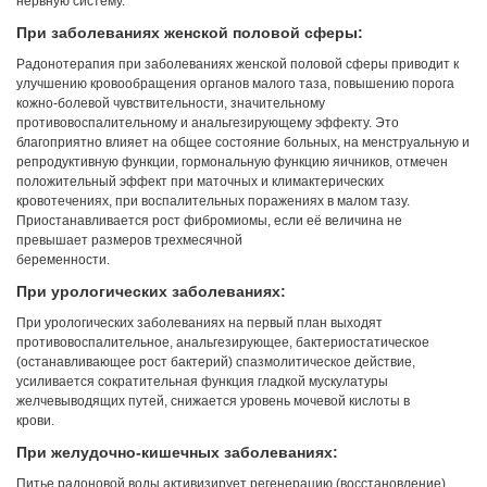
нервную систему.
При заболеваниях женской половой сферы:
Радонотерапия при заболеваниях женской половой сферы приводит к
улучшению кровообращения органов малого таза, повышению порога
кожно-болевой чувствительности, значительному
противовоспалительному и анальгезирующему эффекту. Это
благоприятно влияет на общее состояние больных, на менструальную и
репродуктивную функции, гормональную функцию яичников, отмечен
положительный эффект при маточных и климактерических
кровотечениях, при воспалительных поражениях в малом тазу.
Приостанавливается рост фибромиомы, если её величина не
Грузия, г. Цхалтубо.
превышает размеров трехмесячной
kurortresort@gmail.com
беременности.
+995 555 63 29 29; с 10:00 до
При урологических заболеваниях:
17:00 час.
www.tskaltuboresort.ge
При урологических заболеваниях на первый план выходят
противовоспалительное, анальгезирующее, бактериостатическое
© 2010 - 2026 Caucasus Travel Centre LTD Все
(останавливающее рост бактерий) спазмолитическое действие,
права защищены. Копирование материалов только с
разрешения администрации сайта
усиливается сократительная функция гладкой мускулатуры
желчевыводящих путей, снижается уровень мочевой кислоты в
крови.
При желудочно-кишечных заболеваниях:
Питье радоновой воды активизирует регенерацию (восстановление)