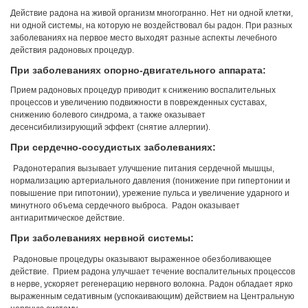
Действие радона на живой организм многогранно. Нет ни одной клетки,
ни одной системы, на которую не воздействовал бы радон. При разных
заболеваниях на первое место выходят разные аспекты лечебного
действия радоновых процедур.
При заболеваниях опорно-двигательного аппарата:
Прием радоновых процедур приводит к снижению воспалительных
процессов и увеличению подвижности в поврежденных суставах,
снижению болевого синдрома, а также оказывает
десенсибилизирующий эффект (снятие аллергии).
При сердечно-сосудистых заболеваниях:
Радонотерапия вызывает улучшение питания сердечной мышцы,
нормализацию артериального давления (понижение при гипертонии и
повышение при гипотонии), урежение пульса и увеличение ударного и
минутного объема сердечного выброса. Радон оказывает
антиаритмическое действие.
При заболеваниях нервной системы:
Радоновые процедуры оказывают выраженное обезболивающее
действие. Прием радона улучшает течение воспалительных процессов
в нерве, ускоряет регенерацию нервного волокна. Радон обладает ярко
выраженным седативным (успокаивающим) действием на Центральную