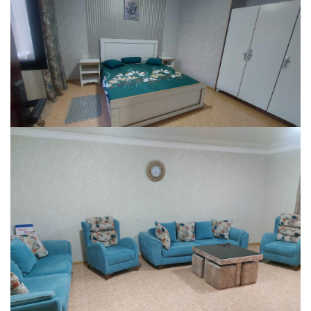
№
Тип размещения
Май - Октябрь
1.
Одна персона
90 Лари
2.
Две персоны
100 Лари
3.
Три персоны
130 Лари
4.
Четыре персоны
160 Лари