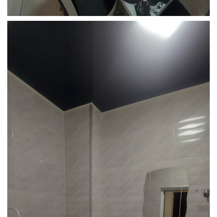
Грузия, г. Цхалтубо.
kurortresort@gmail.com
+995 555 63 29 29; с 10:00 до
17:00 час.
www.tskaltuboresort.ge
© 2010 - 2026 Caucasus Travel Centre LTD Все
права защищены. Копирование материалов только с
разрешения администрации сайта