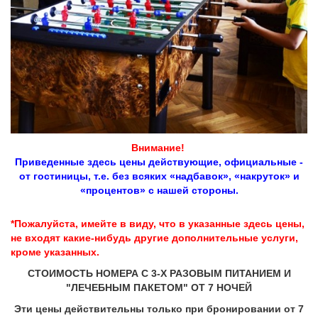
Внимание!
Приведенные здесь цены действующие, официальные -
от гостиницы, т.е. без всяких «надбавок», «накруток» и
«процентов» с нашей стороны.
*Пожалуйста, имейте в виду, что в указанные здесь цены,
не входят какие-нибудь другие дополнительные услуги,
кроме указанных.
Грузия, г. Цхалтубо.
kurortresort@gmail.com
СТОИМОСТЬ НОМЕРА С 3-Х РАЗОВЫМ ПИТАНИЕМ И
"ЛЕЧЕБНЫМ ПАКЕТОМ" ОТ 7 НОЧЕЙ
+995 555 63 29 29; с 10:00 до
17:00 час.
Эти цены действительны только при бронировании от 7
www.tskaltuboresort.ge