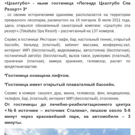
«Цхалтубо» - ныне гостиница «Легендс Цхалтубо Спа
Резорт» 3*
, со своими историческими зданиями, располагается на территории
прекрасного лесопарка, раскинутого на 16 гектаров. В июле 2011 года,
здесь открылся обновленный санаторный комплекс «Цхалтубо спа
резорт» (Tskaltubo Spa Resort) – рассчитанный на 137 номеров.
Сервис в гостинице: Ресторан / кафе, бар, настольный теннис, открытый
бассейн, бильярд (платный), кабинет массажа, конференц-зал,
интернет WIFI (бесплатный), видеокамеры, автостоянка (бесплатная),
гостиничный автобус (бесплатный), вызов такси, румсервис (платный),
прачечная (платная), камера хранения, телевизор, расчет по
кредитным картам.
*Гостиница оснащена лифтом.
*Гостиница имеет открытый плавателный бассейн.
Сервис в номере: санузел, душ, ванна, телевизор, фен, кондиционер,
телефон, бар, (платный), интернет WIFI (бесплатный), отопление.
От гостиницы до лечебно-реабилитационного центра
«№6 источник – источник Сталина», пешком около 5-6
минут через красивейший парк, на автомобиле – 3
минуты.