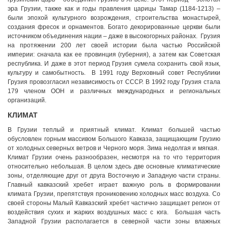
эра Грузии, также как и годы правления царицы Тамар (1184-1213) –
были эпохой культурного возрождения, строительства монастырей,
создания фресок и орнаментов. Богато декорированные церкви были
источником объединения нации – даже в высокогорных районах. Грузия
на протяжении 200 лет своей истории была частью Российской
империи: сначала как ее провинция (губерния), а затем как Советская
республика. И даже в этот период Грузия сумела сохранить свой язык,
культуру и самобытность. В 1991 году Верховный совет Республики
Грузия провозгласил независимость от СССР. В 1992 году Грузия стала
179 членом ООН и различных международных и региональных
организаций.
КЛИМАТ
В Грузии теплый и приятный климат. Климат большей частью
обусловлен горным массивом Большого Кавказа, защищающим Грузию
от холодных северных ветров и Черного моря. Зима недолгая и мягкая.
Климат Грузии очень разнообразен, несмотря на то что территория
относительно небольшая. В целом здесь две основные климатические
зоны, отделяющие друг от друга Восточную и Западную части страны.
Главный кавказский хребет играет важную роль в формировании
климата Грузии, препятствуя прониковению холодных масс воздуха. Со
своей стороны Малый Кавказский хребет частично защищает регион от
воздействия сухих и жарких воздушных масс с юга. Большая часть
Западной Грузии располагается в северной части зоны влажных