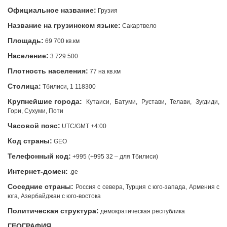
Официальное название:
Грузия
Название на грузинском языке:
Сакартвело
Площадь:
69 700 кв.км
Население:
3 729 500
Плотность населения:
77 на кв.км
Столица:
Тбилиси, 1 118300
Крупнейшие города:
Кутаиси, Батуми, Рустави, Телави, Зугдиди,
Гори, Сухуми, Поти
Часовой пояс:
UTC/GMT +4:00
Код страны:
GEO
Телефонный код:
+995 (+995 32 – для Тбилиси)
Интернет-домен:
.ge
Соседние страны:
Россия с севера, Турция с юго-запада, Армения с
юга, Азербайджан с юго-востока
Политическая структура:
демократическая республика
ГЕОГРАФИЯ