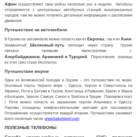
Афин
осуществляют свои рейсы несколько раз в неделю. Автобусы
отправляются с центральных автобусных станций вышеуказанных
городов, там же можно получить детальную информацию о расписании
движения.
Путешествие на автомобиле
Европы
Азии
В Грузию на автомобиле можно попасть как из
, так и из
.
Шелковый путь
Знаменитый
проходит через страну. Грузия
связана прямыми магистралями с
Азербайджаном, Арменией и Турцией
. Пересечение границы
из этих трех стран бесплатно.
Путешествие морем
Одна из возможносей поездки в Грузию – это путешествие по морю.
Основные порты Черного моря – Одесса, Херсон и Севастополь на
Украине, Поти и Батуми в Грузии, Констанца в Румынии, Бургас и Варна
в Болгарии, Эрегли, Самсун, Синоп и Трабзон в Турции. Паромом в порт
г. Поти можно попасть из украинских портов Ильичевск и Одесса.
Паромы оснащены комфортабельными каютами для пассажиров.
Отправление осуществляется каждый вторник. Путешествие занимает
всего несколько часов.
www.batumiport.com
ПОЛЕЗНЫЕ ТЕЛЕФОНЫ