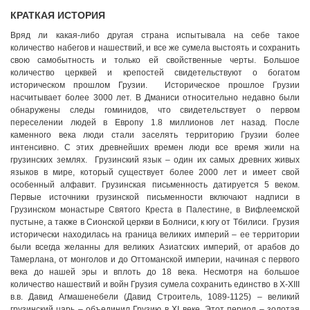
КРАТКАЯ ИСТОРИЯ
Вряд ли какая-либо другая страна испытывала на себе такое
количество набегов и нашествий, и все же сумела выстоять и сохранить
свою самобытность и только ей свойственные черты. Большое
количество церквей и крепостей свидетельствуют о богатом
историческом прошлом Грузии. Историческое прошлое Грузии
насчитывает более 3000 лет. В Дманиси относительно недавно были
обнаружены следы гоминидов, что свидетельствует о первом
переселении людей в Европу 1.8 миллионов лет назад. После
каменного века люди стали заселять территорию Грузии более
интенсивно. С этих древнейших времен люди все время жили на
грузинских землях. Грузинский язык – один их самых древних живых
языков в мире, который существует более 2000 лет и имеет свой
особенный алфавит. Грузинская письменность датируется 5 веком.
Первые источники грузинской письменности включают надписи в
Грузинском монастыре Святого Креста в Палестине, в Вифлеемской
пустыне, а также в Сионской церкви в Болниси, к югу от Тбилиси. Грузия
исторически находилась на граница великих империй – ее территории
были всегда желанны для великих Азиатских империй, от арабов до
Тамерлана, от монголов и до Оттоманской империи, начиная с первого
века до нашей эры и вплоть до 18 века. Несмотря на большое
количество нашествий и войн Грузия сумела сохранить единство в X-XIII
в.в. Давид Агмашенебели (Давид Строитель, 1089-1125) – великий
грузинский царь – объединил Грузию в XI веке. Этот период – золотая