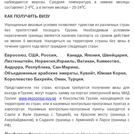
наблюдаются морозы. Средняя температура в зимние месяцы
0
0
составляет 2-4
С, а в летние месяцы – 20-24
С.
КАК ПОЛУЧИТЬ ВИЗУ
Упрощенные визовые условия позволяют туристам из различных стран
без препятствий посещать Грузию. Необходимым условием
пересечения границы является наличие паспорта со сроком действия
не менее 6 месяцев. Находиться на территории страны без визы в
течение одного года могут граждане следующих стран:
Евросоюз,
США,
Россия,
Канада,
Япония,
Швейцария,
Лихтенштейн,
Норвегия,
Израиль,
Ватикан,
Княжество,
Андорра,
Республика,
Сан-Марино,
Объединенные арабские эмираты,
Кувейт,
Южная Корея,
Королевство Бахрейн,
Оман,
Турция.
Представители тех стран, которым требуется получение визы для
въезда в Грузию, могут подать заявку на портал электронной визы МИД
Грузии:
www.geoconsul.gov.ge
в Консульства Грузии, находящиеся на
территории их стран, или в наземных контрольно-пропускных пунктах и
аэропортах. Наземные контрольно-пропускные пункты находятся в
Сарпи и Вале (граница с Турцией), на Красном мосту (граница с
Азербайджаном), в Садахло (граница с Арменией) и Ларси (граница с
РФ).
Грузия, г. Цхалтубо.