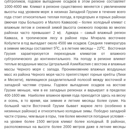
субтропиков, годовое выпадение осадков в этом регионе составляет
1000-4000 мм. Климат в регионе существенно меняется с увеличением
высоты над уровнем моря: в низинах Западной Грузии в течение всего
года стоит относительно теплая погода, в предгорьях и горных районах
(вкючая горы Большого и Малого Кавказов) – более холодный климат с
влажным летом и снежной зимой (высота снежного покрова во многих
районах часто превышает 2 м). Аджара – самый влажный регион
Кавказа, в тропическом лесу в районе горы Мтирала восточнее
Кобулети в год выпадает около 4500 мм осадков. Средняя температура
0
0
в зимние месяцы составляет 5
С, а в летние месяцы – 22
С. Восточная
Грузия характеризуется переходным климатом от влажного
субтропического до континентального. На погоду в регионе влияют
теплые воздушные массы Цетральной Азии/Каспия с востока и влажные
массы Черного моря с запада. Проникновению влажных воздушных
масс из района Черного моря часто препятствуют горные хребты (Лихи
и Месхети), являющиеся разделительной полосой между восточной и
западной частями страны. Годовое выпадение осадков на востоке
Грузии меньше, чем в ее западных регионах и варьирует в пределах
400-1600 мм. Наиболее влажное время года приходится здесь на весну
и осень, в то время, как зимние и летние месяцы более сухие. На
большей части Восточной Грузии бывает жаркое лето (особенно в
низинных районах) и относительно холодные зимы. Пободно западной
части страны, чем выше в горы, тем более меняются погодные условия -
на уровне более 1500 метров климат более холодный. В районах,
расположенных на высоте более 2000 метров даже в летние месяцы