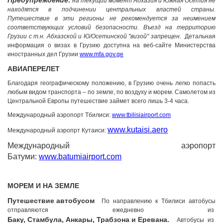
Предупреждение:
на текущий момент Абхазия и Южная Осетия не
находятся в подчинении центральных властей страны.
kurortresort@gmail.com
Путешествие в эти регионы не рекомендуется за неимением
+995 555 63 29 29; с 10:00 до
соответствующих условий безопасности. Въезд на территорию
17:00 час.
Грузии с т.н. Абхазской и Ю/Осетинской "визой" запрещен.
Детальная
www.tskaltuboresort.ge
информация о визах в Грузию доступна на веб-сайте Министерства
иностранных дел Грузии
www.mfa.gov.ge
© 2010 - 2026 Caucasus Travel Centre LTD Все
права защищены. Копирование материалов только с
АВИАПЕРЕЛЕТ
разрешения администрации сайта
Благодаря географическому положению, в Грузию очень легко попасть
любым видом транспорта – по земле, по воздуху и морем. Самолетом из
Центральной Европы путешествие займет всего лишь 3-4 часа.
Международный аэропорт Тбилиси:
www.tbilisiairport.com
www.kutaisi.aero
Международный аэропрт Кутаиси:
Международный аэропорт
Батуми:
www.batumiairport.com
МОРЕМ И НА ЗЕМЛЕ
Путешествие автобусом
По направлению к Тбилиси автобусы
отправляются ежедневно из
Баку, Стамбула, Анкары, Трабзона и Еревана.
Автобусы из