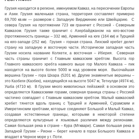
Грузия находится в регионе, именуемом Кавказ, на пересечении Европы
и Азии. Грузия маленькая страна, территория составляет примерно
69,700 кв.км — размером с Западную Вирджинию или Швейцарию. С
севера Грузия на протяжении 723 км граничит с Россией - Северным
Кавказом. Грузия также граничит с Азербайджаном на юго-востоке
(протяженность границы – 332 км), Арменией на юге (164 км) и Турцией
на юго-западе (252 км). Грузия – горная страна. Лихский хребет делит
страну на западную и восточную части. Исторически западная часть
Грузии носила название Колхети, а восточная – Иберия. Северная
часть страны граничит с Главным кавказским хребтом. Высота гор
Главного кавказского хребта намного выше гор Малого Кавказа – пик
находится на высоте более 5000 м над уровнем моря. Высочайшая
вершина Грузии – гора Шхара (5201 м). Другие знаменитые вершины –
это Казбеги (Казбек), находящийся на высоте 5047 м, Тетнулди (4974 м),
Ушба (4710 м). В Грузии много живописных пейзажей: в основном это
определяется Кавказскими горами, северная граница страны с Россией
частично совпадает с Главным кавказским хребтом. Малый кавказский
хребет тянется вдоль границ с Турцией и Арменией, Сурамским и
Имеретинским хребтами, которые соединяют Большой и Малый Кавказ,
создавая естественные границы, которыми в некоторой степени
определяются культурные и языковые различия между регионами.
Самая большая река в стране – Кура (Мтквари). Самая большая река в
Западной Грузии – Риони – берет начало в горах Большого Кавказа и
впадает в Черное море у г. Поти.