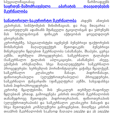
სპეციალიზაციასაც წარმოადგენს
საყრდენ-მამოძრავებელი აპარატის დაავადებების
მკურნალობა
.
სანატორიულ-საკურორტო მკურნალობა
ახდენს ანთების
კუპირებას, სიმპტომების მინიმიზაციას, და რაც მთავარია -
ათავისუფლებს ადამიანს მტანჯველი ტკივილისგან და უბრუნებს
მას სრულფასოვან ფიზიკურ აქტივობას ყოველდღიურ
ცხოვრებაში.
კურორტებზე, სპეციალისტები იყენებენ ბუნებრივი ფაქტორების
მოხმარების მაღალეფექტურ მეთოდიკებს: ბუნებრივი
მინერელური წყლებით მკურნალობა (აბაზანები, შხაპები, ცურვა
აუზში, თერმული პროცედურები), სამკურნალო ტალახები
(სამკურნალო ტალახის აპლიკაციები, აბაზანები). ასევე,
ექიმების არსენალშია, სხვა მაღალეფექტური სამკურნალო
პროცედურები: ხერხემლის ჰორიზონტალური გაჭიმვა წყალქვეშ,
სამკურნალო კლასიკური მასაჟი, ჰიდრომასაჟი,
ფიზიოთერაპიული (ელექტროთერაპიული) პროცედურები,
სამკურნალო ტანვარჯიში (ფიზკულტურა) აუზში, სახვადასხვა
სახის ჰიდროპროცედურები.
კურორტ წყალტუბოში, მის უნიკალურ თერმულ-რადონულ
წყლებთან ერთად, გამოიყენება კისრის თიაქრის მკურნალობის
თანამედროვე მეთოდები. ჰიდროთერაპიის, ფიზიოთერაპიის
(ელექტროთერაპიის) და სამკურნალო კლასიკური მასაჟის და
სხვა მეთოდების კომპლექსური გამოყენებით, მიიღწევა კისრის
თიაქრის მკურნალობის საკმაოდ მაღალი ეფექტი და ეს ეფექტი