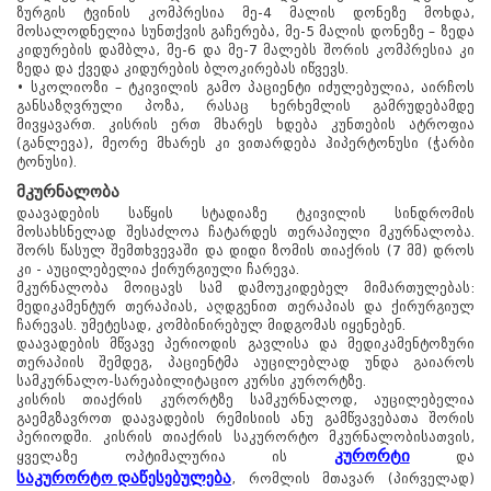
www.tskaltuboresort.ge
ზურგის ტვინის კომპრესია მე-4 მალის დონეზე მოხდა,
მოსალოდნელია სუნთქვის გაჩერება, მე-5 მალის დონეზე – ზედა
© 2010 - 2026 CTC - Caucasus Travel Centre LTD
კიდურების დამბლა, მე-6 და მე-7 მალებს შორის კომპრესია კი
- ყველა უფლება დაცულია
ზედა და ქვედა კიდურების ბლოკირებას იწვევს.
• სკოლიოზი – ტკივილის გამო პაციენტი იძულებულია, აირჩოს
განსაზღვრული პოზა, რასაც ხერხემლის გამრუდებამდე
მივყავართ. კისრის ერთ მხარეს ხდება კუნთების ატროფია
(განლევა), მეორე მხარეს კი ვითარდება ჰიპერტონუსი (ჭარბი
ტონუსი).
მკურნალობა
დაავადების საწყის სტადიაზე ტკივილის სინდრომის
მოსახსნელად შესაძლოა ჩატარდეს თერაპიული მკურნალობა.
შორს წასულ შემთხვევაში და დიდი ზომის თიაქრის (7 მმ) დროს
კი - აუცილებელია ქირურგიული ჩარევა.
მკურნალობა მოიცავს სამ დამოუკიდებელ მიმართულებას:
მედიკამენტურ თერაპიას, აღდგენით თერაპიას და ქირურგიულ
ჩარევას. უმეტესად, კომბინირებულ მიდგომას იყენებენ.
დაავადების მწვავე პერიოდის გავლისა და მედიკამენტოზური
თერაპიის შემდეგ, პაციენტმა აუცილებლად უნდა გაიაროს
სამკურნალო-სარეაბილიტაციო კურსი კურორტზე.
კისრის თიაქრის კურორტზე სამკურნალოდ, აუცილებელია
გაემგზავროთ დაავადების რემისიის ანუ გამწვავებათა შორის
პერიოდში. კისრის თიაქრის საკურორტო მკურნალობისათვის,
კურორტი
ყველაზე ოპტიმალურია ის
და
საკურორტო დაწესებულება
, რომლის მთავარ (პირველად)