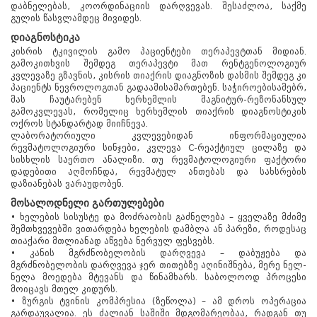
დაბნელებას, კოორდინაციის დარღვევას. შესაძლოა, საქმე
გულის წასვლამდეც მივიდეს.
დიაგნოსტიკა
კისრის ტკივილის გამო პაციენტები თერაპევტთან მიდიან.
გამოკითხვის შემდეგ თერაპევტი მათ რენტგენოლოგიურ
კვლევაზე გზავნის, კისრის თიაქრის დიაგნოზის დასმის შემდეგ კი
პაციენტს ნევროლოგთან გადაამისამართებენ. საჭიროებისამებრ,
მას ჩაუტარებენ ხერხემლის მაგნიტურ-რეზონანსულ
გამოკვლევას, რომელიც ხერხემლის თიაქრის დიაგნოსტიკის
ოქროს სტანდარტად მიიჩნევა.
ლაბორატორიული კვლევებიდან ინფორმაციულია
რევმატოლოგიური სინჯები, კვლევა C-რეაქტიულ ცილაზე და
სისხლის საერთო ანალიზი. თუ რევმატოლოგიური ფაქტორი
დადებითი აღმოჩნდა, რევმატულ ანთებას და სახსრების
დაზიანებას ვარაუდობენ.
მოსალოდნელი გართულებები
• ხელების სისუსტე და მოძრაობის გაძნელება – ყველაზე მძიმე
შემთხვევებში ვითარდება ხელების დამბლა ან პარეზი, როდესაც
თიაქარი მთლიანად აწვება ნერვულ ფესვებს.
• კანის მგრძნობელობის დარღვევა – დაბუჟება და
წყალტუბო.
მგრძნობელობის დარღვევა ჯერ თითებზე აღინიშნება, მერე ნელ-
kurortresort@gmail.com
ნელა მოედება მტევანს და წინამხარს. საბოლოოდ პროცესი
მოიცავს მთელ კიდურს.
+995 555 63 29 29; 10:00-დან
• ზურგის ტვინის კომპრესია (ზეწოლა) – ამ დროს ოპერაცია
17:00 საათამდე
გარდაუვალია. ეს ძალიან საშიში მდგომარეობაა, რადგან თუ