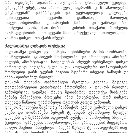
რას იფიქრებს ადამიანი, თუ კისრის ქრონიკული ტკივილი
დაეწყება? უმეტესობა მას ოსტეოქონდროზს, ე. წ. „მარილების
დაგროვებას“ დააბრალებს და უყურადღებოდ დატოვებს.
შემთხვევათა ნახევარში, დამნაშავე მართლაც
ოსტეოქონდროზია, დანარჩენის მიზეზი კი უამრავი რამ
შეიძლება იყოს, მათ შორის – კისრის თიაქარი, რომელიც
უყურადღებობის შემთხვევაში მძიმე, შეუქცევად პათოლოგიას –
კისრის დისკოს თიაქარს იწვევს.
მალათაშუა დისკოს ფუნქცია
მალათაშუა დისკო გვეხმარება ნებისმიერი ტიპის მოძრაობის
შესრულებაში, გვანიჭებს მოქნილობას და ერთმანეთს აშორებს
მალებს, ამორტიზაციის საშუალებას აძლევს ხერხემალს. დისკო
ძირითადად შედგება წყლისა და კოლაგენური ბოჭკოებისგან,
რომლებიც გარს ეკვრის შიგნით მდებარე თხევად ნაწილს და
ქმნის ფიბროზულ რგოლს.
დისკოს თიაქარი ფიბროზული რგოლის გახევის შედეგია.
თავდაპირველად ვითარდება პროტრუზია – დისკოს რგოლის
გამობურცვა, გაჭიმვა, რასაც ზედაპირის დახეთქვა მოჰყვება.
ნებაზე მიშვებული პროცესი იმით მთავრდება, რომ დისკოს
თხევადი ნაწილი ფიბროზული რგოლის გარეთ გამოდის.
დისკო, შეიძლება შიგნითაც ჩაიზნიქოს. გარეთ გამოსული დისკო,
ეხება და აღიზიანებს ზურგის ტვინიდან გამომავალ ნერვულ
ფესვებს და შესაბამისი ადგილის ფუნქციის მოშლამდე (ძლიერი
ტკივილი, დაბუჟება, სიხლძარღვოვანი დარღვევები) მივყავართ,
ხოლო შიგნით ჩაზნექილი - აწვება ზურგის ტვინს, აფერხებს თავ-
ზურგ-ტვინის სითხის (ლიქვორის) მიმოცვლას და ცერებრულ,