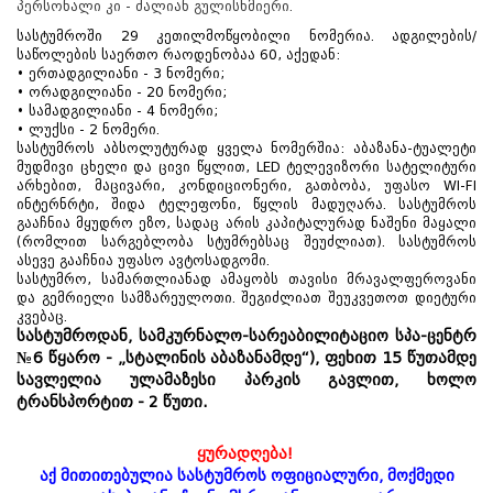
პერსონალი კი - ძალიან გულისხმიერი.
სასტუმროში 29 კეთილმოწყობილი ნომერია. ადგილების/
საწოლების საერთო რაოდენობაა 60, აქედან:
• ერთადგილიანი - 3 ნომერი;
• ორადგილიანი - 20 ნომერი;
• სამადგილიანი - 4 ნომერი;
• ლუქსი - 2 ნომერი.
სასტუმროს აბსოლუტურად ყველა ნომერშია: აბაზანა-ტუალეტი
მუდმივი ცხელი და ცივი წყლით, LED ტელევიზორი სატელიტური
არხებით, მაცივარი, კონდიციონერი, გათბობა, უფასო WI-FI
ინტერნრტი, შიდა ტელეფონი, წყლის მადუღარა. სასტუმროს
გააჩნია მყუდრო ეზო, სადაც არის კაპიტალურად ნაშენი მაყალი
(რომლით სარგებლობა სტუმრებსაც შეუძლიათ). სასტუმროს
ასევე გააჩნია უფასო ავტოსადგომი.
სასტუმრო, სამართლიანად ამაყობს თავისი მრავალფეროვანი
და გემრიელი სამზარეულოთი. შეგიძლიათ შეუკვეთოთ დიეტური
კვებაც.
სასტუმროდან, სამკურნალო-სარეაბილიტაციო სპა-ცენტრ
№6 წყარო - „სტალინის აბაზანამდე“), ფეხით 15 წუთამდე
სავლელია ულამაზესი პარკის გავლით, ხოლო
ტრანსპორტით - 2 წუთი.
ყურადღება!
აქ მითითებულია სასტუმროს ოფიციალური, მოქმედი