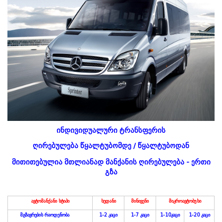
ინდივიდუალური ტრანსფერის
ღირებულება წყალტუბომდე / წყალტუბოდან
მითითებულია მთლიანად მანქანის ღირებულება - ერთი
გზა