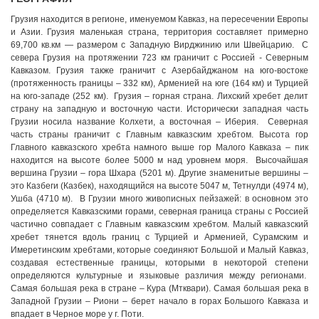
Грузия находится в регионе, именуемом Кавказ, на пересечении Европы
и Азии. Грузия маленькая страна, территория составляет примерно
69,700 кв.км — размером с Западную Вирджинию или Швейцарию. С
севера Грузия на протяжении 723 км граничит с Россией - Северным
Кавказом. Грузия также граничит с Азербайджаном на юго-востоке
(протяженность границы – 332 км), Арменией на юге (164 км) и Турцией
на юго-западе (252 км). Грузия – горная страна. Лихский хребет делит
страну на западную и восточную части. Исторически западная часть
Грузии носила название Колхети, а восточная – Иберия. Северная
часть страны граничит с Главным кавказским хребтом. Высота гор
Главного кавказского хребта намного выше гор Малого Кавказа – пик
находится на высоте более 5000 м над уровнем моря. Высочайшая
вершина Грузии – гора Шхара (5201 м). Другие знаменитые вершины –
это Казбеги (Казбек), находящийся на высоте 5047 м, Тетнулди (4974 м),
Ушба (4710 м). В Грузии много живописных пейзажей: в основном это
определяется Кавказскими горами, северная граница страны с Россией
частично совпадает с Главным кавказским хребтом. Малый кавказский
хребет тянется вдоль границ с Турцией и Арменией, Сурамским и
Имеретинским хребтами, которые соединяют Большой и Малый Кавказ,
создавая естественные границы, которыми в некоторой степени
определяются культурные и языковые различия между регионами.
Самая большая река в стране – Кура (Мтквари). Самая большая река в
Западной Грузии – Риони – берет начало в горах Большого Кавказа и
впадает в Черное море у г. Поти.