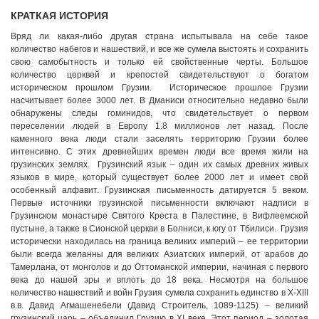
КРАТКАЯ ИСТОРИЯ
Вряд ли какая-либо другая страна испытывала на себе такое
количество набегов и нашествий, и все же сумела выстоять и сохранить
свою самобытность и только ей свойственные черты. Большое
количество церквей и крепостей свидетельствуют о богатом
историческом прошлом Грузии. Историческое прошлое Грузии
насчитывает более 3000 лет. В Дманиси относительно недавно были
обнаружены следы гоминидов, что свидетельствует о первом
переселении людей в Европу 1.8 миллионов лет назад. После
каменного века люди стали заселять территорию Грузии более
интенсивно. С этих древнейших времен люди все время жили на
грузинских землях. Грузинский язык – один их самых древних живых
языков в мире, который существует более 2000 лет и имеет свой
особенный алфавит. Грузинская письменность датируется 5 веком.
Первые источники грузинской письменности включают надписи в
Грузинском монастыре Святого Креста в Палестине, в Вифлеемской
пустыне, а также в Сионской церкви в Болниси, к югу от Тбилиси. Грузия
исторически находилась на граница великих империй – ее территории
были всегда желанны для великих Азиатских империй, от арабов до
Тамерлана, от монголов и до Оттоманской империи, начиная с первого
века до нашей эры и вплоть до 18 века. Несмотря на большое
количество нашествий и войн Грузия сумела сохранить единство в X-XIII
в.в. Давид Агмашенебели (Давид Строитель, 1089-1125) – великий
грузинский царь – объединил Грузию в XI веке. Этот период – золотая