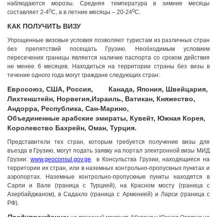
наблюдаются морозы. Средняя температура в зимние месяцы
0
0
составляет 2-4
С, а в летние месяцы – 20-24
С.
КАК ПОЛУЧИТЬ ВИЗУ
Упрощенные визовые условия позволяют туристам из различных стран
без препятствий посещать Грузию. Необходимым условием
пересечения границы является наличие паспорта со сроком действия
не менее 6 месяцев. Находиться на территории страны без визы в
течение одного года могут граждане следующих стран:
Евросоюз,
США,
Россия,
Канада,
Япония,
Швейцария,
Лихтенштейн,
Норвегия,
Израиль,
Ватикан,
Княжество,
Андорра,
Республика,
Сан-Марино,
Объединенные арабские эмираты,
Кувейт,
Южная Корея,
Королевство Бахрейн,
Оман,
Турция.
Представители тех стран, которым требуется получение визы для
въезда в Грузию, могут подать заявку на портал электронной визы МИД
Грузии:
www.geoconsul.gov.ge
в Консульства Грузии, находящиеся на
территории их стран, или в наземных контрольно-пропускных пунктах и
аэропортах. Наземные контрольно-пропускные пункты находятся в
Сарпи и Вале (граница с Турцией), на Красном мосту (граница с
Азербайджаном), в Садахло (граница с Арменией) и Ларси (граница с
РФ).
Грузия, г. Цхалтубо.