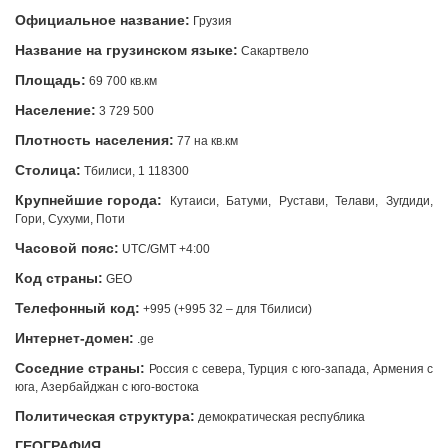
Официальное название:
Грузия
Название на грузинском языке:
Сакартвело
Площадь:
69 700 кв.км
Население:
3 729 500
Плотность населения:
77 на кв.км
Столица:
Тбилиси, 1 118300
Крупнейшие города:
Кутаиси, Батуми, Рустави, Телави, Зугдиди,
Гори, Сухуми, Поти
Часовой пояс:
UTC/GMT +4:00
Код страны:
GEO
Телефонный код:
+995 (+995 32 – для Тбилиси)
Интернет-домен:
.ge
Соседние страны:
Россия с севера, Турция с юго-запада, Армения с
юга, Азербайджан с юго-востока
Политическая структура:
демократическая республика
ГЕОГРАФИЯ