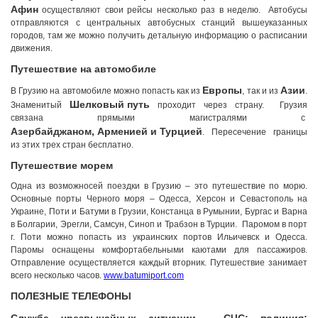
Афин
осуществляют свои рейсы несколько раз в неделю. Автобусы
отправляются с центральных автобусных станций вышеуказанных
городов, там же можно получить детальную информацию о расписании
движения.
Путешествие на автомобиле
Европы
Азии
В Грузию на автомобиле можно попасть как из
, так и из
.
Шелковый путь
Знаменитый
проходит через страну. Грузия
связана прямыми магистралями с
Азербайджаном, Арменией и Турцией
. Пересечение границы
из этих трех стран бесплатно.
Путешествие морем
Одна из возможносей поездки в Грузию – это путешествие по морю.
Основные порты Черного моря – Одесса, Херсон и Севастополь на
Украине, Поти и Батуми в Грузии, Констанца в Румынии, Бургас и Варна
в Болгарии, Эрегли, Самсун, Синоп и Трабзон в Турции. Паромом в порт
г. Поти можно попасть из украинских портов Ильичевск и Одесса.
Паромы оснащены комфортабельными каютами для пассажиров.
Отправление осуществляется каждый вторник. Путешествие занимает
всего несколько часов.
www.batumiport.com
ПОЛЕЗНЫЕ ТЕЛЕФОНЫ