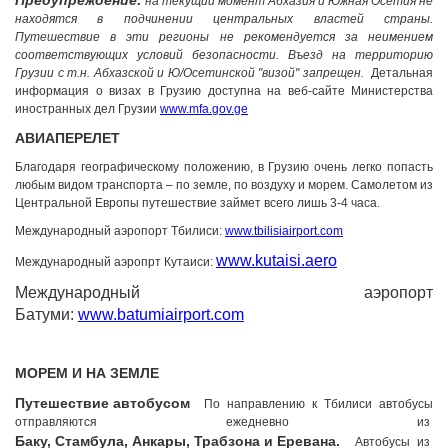
Предупреждение:
на текущий момент Абхазия и Южная Осетия не
находятся в подчинении центральных властей страны.
kurortresort@gmail.com
Путешествие в эти регионы не рекомендуется за неимением
+995 555 63 29 29; с 10:00 до
соответствующих условий безопасности. Въезд на территорию
17:00 час.
Грузии с т.н. Абхазской и Ю/Осетинской "визой" запрещен.
Детальная
www.tskaltuboresort.ge
информация о визах в Грузию доступна на веб-сайте Министерства
иностранных дел Грузии
www.mfa.gov.ge
© 2010 - 2026 Caucasus Travel Centre LTD Все
права защищены. Копирование материалов только с
АВИАПЕРЕЛЕТ
разрешения администрации сайта
Благодаря географическому положению, в Грузию очень легко попасть
любым видом транспорта – по земле, по воздуху и морем. Самолетом из
Центральной Европы путешествие займет всего лишь 3-4 часа.
Международный аэропорт Тбилиси:
www.tbilisiairport.com
www.kutaisi.aero
Международный аэропрт Кутаиси:
Международный аэропорт
Батуми:
www.batumiairport.com
МОРЕМ И НА ЗЕМЛЕ
Путешествие автобусом
По направлению к Тбилиси автобусы
отправляются ежедневно из
Баку, Стамбула, Анкары, Трабзона и Еревана.
Автобусы из