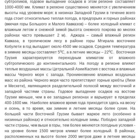
субтропиков, годовое выпадение осадков в этом регионе составляет
1000-4000 мм. Климат в регионе существенно меняется с увеличением
высоты над уровнем моря: в низинах Западной Грузии в течение всего
года стоит относительно теплая погода, в предгорьях и горных районах
(вкючая горы Большого и Малого Кавказов) – более холодный климат с
влажным летом и снежной зимой (высота снежного покрова во многих
районах часто превышает 2 м). Аджара – самый влажный регион
Кавказа, в тропическом лесу в районе горы Мтирала восточнее
Кобулети в год выпадает около 4500 мм осадков. Средняя температура
0
0
в зимние месяцы составляет 5
С, а в летние месяцы – 22
С. Восточная
Грузия характеризуется переходным климатом от влажного
субтропического до континентального. На погоду в регионе влияют
теплые воздушные массы Цетральной Азии/Каспия с востока и влажные
массы Черного моря с запада. Проникновению влажных воздушных
масс из района Черного моря часто препятствуют горные хребты (Лихи
и Месхети), являющиеся разделительной полосой между восточной и
западной частями страны. Годовое выпадение осадков на востоке
Грузии меньше, чем в ее западных регионах и варьирует в пределах
400-1600 мм. Наиболее влажное время года приходится здесь на весну
и осень, в то время, как зимние и летние месяцы более сухие. На
большей части Восточной Грузии бывает жаркое лето (особенно в
низинных районах) и относительно холодные зимы. Пободно западной
части страны, чем выше в горы, тем более меняются погодные условия -
на уровне более 1500 метров климат более холодный. В районах,
расположенных на высоте более 2000 метров даже в летние месяцы