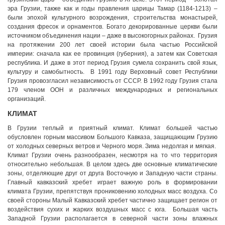
эра Грузии, также как и годы правления царицы Тамар (1184-1213) –
были эпохой культурного возрождения, строительства монастырей,
создания фресок и орнаментов. Богато декорированные церкви были
источником объединения нации – даже в высокогорных районах. Грузия
на протяжении 200 лет своей истории была частью Российской
империи: сначала как ее провинция (губерния), а затем как Советская
республика. И даже в этот период Грузия сумела сохранить свой язык,
культуру и самобытность. В 1991 году Верховный совет Республики
Грузия провозгласил независимость от СССР. В 1992 году Грузия стала
179 членом ООН и различных международных и региональных
организаций.
КЛИМАТ
В Грузии теплый и приятный климат. Климат большей частью
обусловлен горным массивом Большого Кавказа, защищающим Грузию
от холодных северных ветров и Черного моря. Зима недолгая и мягкая.
Климат Грузии очень разнообразен, несмотря на то что территория
относительно небольшая. В целом здесь две основные климатические
зоны, отделяющие друг от друга Восточную и Западную части страны.
Главный кавказский хребет играет важную роль в формировании
климата Грузии, препятствуя прониковению холодных масс воздуха. Со
своей стороны Малый Кавказский хребет частично защищает регион от
воздействия сухих и жарких воздушных масс с юга. Большая часть
Западной Грузии располагается в северной части зоны влажных