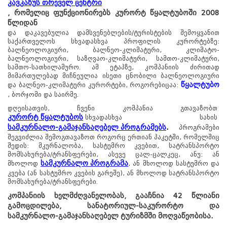
კავკაზუს თრეველ ცენტრი
, რომელიც ფუნქციონირებს კურორტ წყალტუბოში 2008
წლიდან
და დაკავებულია დამსვენებლების/ტურისტების შემოყვანით
საქართველოს სხვადასხვა პროფილის კურორტებზე:
ბალნეოლოგიური, ბალნეო-კლიმატური, კლიმატო-
ბალნეოლოგიური, საზღვაო-კლიმატური, სამთო-კლიმატური,
სამთო-სათხილამურო. ამ ეტაპზე, კომპანიის ძირითად
მიმართულებად მიჩნეულია ისეთი ცნობილი ბალნეოლოგიური
წყალტუბო
და ბალნეო-კლიმატური კურორტები, როგორებიცაა:
, ბორჯომი და საირმე.
დღეისათვის, ჩვენი კომპანია გთავაზობთ
წყალტუბო.
კურორტ წყალტუბოს
სხვადასხვა სახის
kurortresort@gmail.com
სამკურნალო-გამაჯანსაღებელ პროგრამებს
.
პროგრამები
შეგვიძლია შემოგთავაზოთ როგორც ერთიან პაკეტში, რომელშიც
+995 555 63 29 29; 10:00-დან
17:00 საათამდე
შედის: მკურნალობა, სასტუმრო კვებით, სატრანსპორტო
მომსახურება/ტრანსფერები, ასევე ცალ-ცალკეც, ანუ: ან
www.tskaltuboresort.ge
სამკურნალო პროგრამა
მხოლოდ
, ან მხოლოდ სასტუმრო და
© 2010 - 2026 CTC - Caucasus Travel Centre LTD
კვება (ან სასტუმრო კვების გარეშე), ან მხოლოდ სატრანსპორტო
- ყველა უფლება დაცულია
მომსახურება/ტრანსფერები.
კომპანიის ხელმძღვანელობას, გააჩნია 42 წლიანი
გამოცდილება, სანატორიულ-საკურორტო და
სამკურნალო-გამაჯანსაღებელ ტურიზმში მოღვაწეობისა.