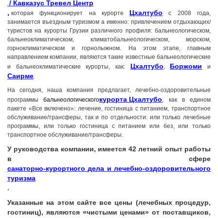
/
Кавказус Тревел Центр
,
Цхалтубо
которая
функционирует на курорте
с 2008 года,
занимается въездным туризмом а именно: привлечением отдыхающих/
туристов на курорты Грузии различного профиля: бальнеологическом,
бальнеоклиматическом, климатобальнеологическом, морском,
горноклиматическом и горнолыжном. На этом этапе, главным
направлением компании, являются такие известные бальнеологические
Цхалтубо
Боржоми
и бальнеоклиматические курорты, как:
,
и
Грузия, г. Цхалтубо.
Саирме
.
kurortresort@gmail.com
На сегодня, наша компания предлагает, лечебно-оздоровительные
+995 555 63 29 29; с 10:00 до
курорта Цхалтубо
программы
бальнеологического
, как в едином
17:00 час.
пакете «Все включено»: лечение, гостиница с питанием, транспортное
www.tskaltuboresort.ge
обслуживание/трансферы, так и по отдельности: или только лечебные
программы, или только гостиница с питанием или без, или только
© 2010 - 2026 Caucasus Travel Centre LTD Все
права защищены. Копирование материалов только с
транспортное обслуживание/трансферы.
разрешения администрации сайта
У руководства компании, имеется 42 летний опыт работы
в сфере
санаторно-курортного дела и лечебно-оздоровительного
туризма
.
Указанные на этом сайте все цены (лечебных процедур,
гостиниц), являются «чистыми ценами» от поставщиков,