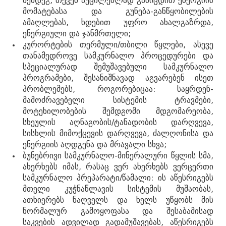
შემდეგ, თქვენ აუცილებლად განიცდით ენერგიის
მომატებასა და გუნება-განწყობილების
ამაღლებას, ხდებით უფრო ახალგაზრდა,
ენერგიული და ჯანმრთელი;
კურორტების თერმული/თბილი წყლები, ასევე
თანამედროვე სამკურნალო პროცედურები და
სპეციალურად შემუშავებული სამკურნალო
პროგრამები, შესანიშნავად აგვარებენ ისეთ
პრობლემებს, როგორებიცაა: საყრდენ-
მამოძრავებელი სისტემის ტრავმები,
მოტეხილობების შემდგომი მდგომარეობა,
სხეულის აღნაგობის/ტანადობის დარღვევა,
სისხლის მიმოქცევის დარღვევა, ძალღონისა და
ენერგიის აღდგენა და მრავალი სხვა;
ბუნებრივი სამკურნალო-მინერალური წყლის სმა,
წყალტუბო.
ახერხებს იმას, რასაც ვერ ახერხებს ვერცერთი
kurortresort@gmail.com
სამკურნალო პრეპარატი/წამალი: ის აწესრიგებს
მთელი კუჭნაწლავის სისტემის მუშაობას,
+995 555 63 29 29; 10:00-დან
17:00 საათამდე
ათხიერებს ნაღველს და ხელს უწყობს მის
www.tskaltuboresort.ge
ნორმალურ გამოყოფასა და შესაბამისად
საკვების ადვილად გადამუშავებას, აწესრიგებს
© 2010 - 2026 CTC - Caucasus Travel Centre LTD